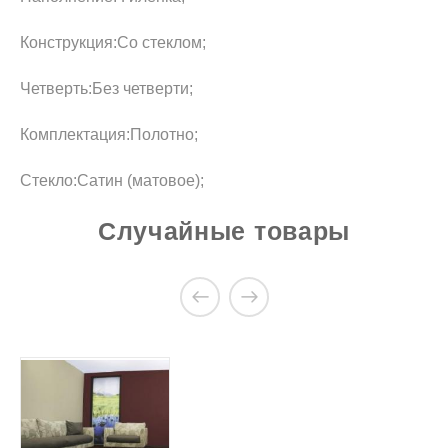
Конструкция:Со стеклом;
Четверть:Без четверти;
Комплектация:Полотно;
Стекло:Сатин (матовое);
Нет отзывов об этом продукте
Случайные товары
Купить Двери Халес Мюнхен
T-13 в Киеве
НАПИСАТЬ ОТЗЫВ
Есть вопросы?
Вы можете задать нам вопрос(ы) с помощью
следующей формы.
Имя: