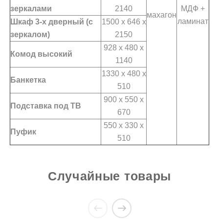
зеркалами
2140
МДФ +
махагон
ламинат
Шкаф 3-х дверный (с
1500 x 646 x
зеркалом)
2150
928 x 480 x
Комод высокий
1140
1330 x 480 x
Банкетка
510
900 x 550 x
Подставка под ТВ
670
550 x 330 x
Пуфик
510
Случайные товары
Купить Спальня Флоренция
Спальня Флоренция
в Киеве
Купили спальня Флоренция и не прогадали,
качество не суперское, но за такие деньги
Есть вопросы?