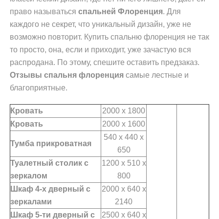
право называться
спальней Флоренция
. Для
каждого не секрет, что уникальный дизайн, уже не
возможно повторит. Купить спальню флоренция не так
то просто, она, если и приходит, уже зачастую вся
распродана. По этому, спешите оставить предзаказ.
Отзывы спальня флоренция
самые лестные и
благоприятные.
Кровать
2000 х 1800
Кровать
2000 х 1600
540 х 440 х
Тумба прикроватная
650
Туалетный столик с
1200 х 510 х
зеркалом
800
Шкаф 4-х дверный с
2000 х 640 х
зеркалами
2140
Шкаф 5-ти дверный с
2500 х 640 х