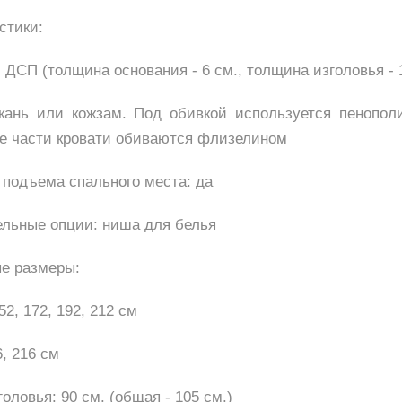
стики:
 ДСП (толщина основания - 6 см., толщина изголовья - 
кань или кожзам. Под обивкой используется пенопол
е части кровати обиваются флизелином
подъема спального места: да
льные опции: ниша для белья
е размеры:
2, 172, 192, 212 см
6, 216 см
оловья: 90 см. (общая - 105 см.)