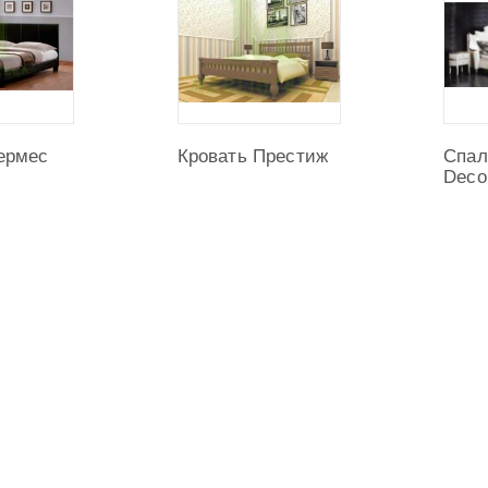
ермес
Кровать Престиж
Спал
йста, сформулируйте Ваши
вопросы
Deco
ельно Кровать Гоа: