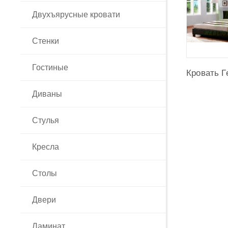
Имя:
Двухъярусные кровати
Email
Стенки
Гостиные
4
Спальня Мадера
Кровать Г
Пожалу
относит
Диваны
Стулья
Кресла
Столы
Двери
Ламинат