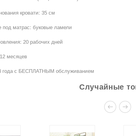
нования кровати: 35 см
 под матрас: буковые ламели
товления: 20 рабочих дней
 12 месяцев
 3 года с БЕСПЛАТНЫМ обслуживанием
ов об этом продукте
Случайные т
ть Кровать Гоа в Киеве
АТЬ ОТЗЫВ
опросы?
ете задать нам вопрос(ы) с помощью
щей формы.