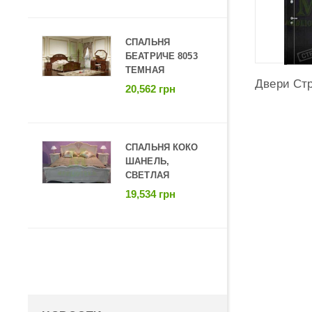
Имя:
СПАЛЬНЯ
Email
БЕАТРИЧЕ 8053
ТЕМНАЯ
авария
Виниловая плитка Moon
Двери Ст
20,562 грн
Tile
Пожалу
относи
СПАЛЬНЯ КОКО
ШАНЕЛЬ,
СВЕТЛАЯ
19,534 грн