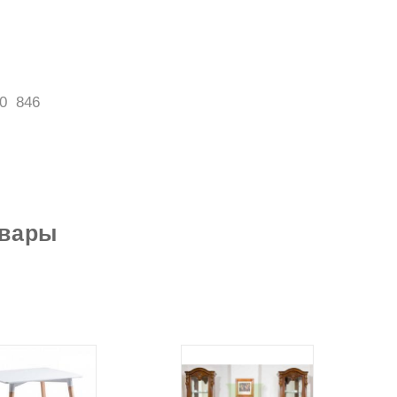
0
846
овары