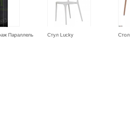
раж Параллель
Стул Lucky
Стол
йста, сформулируйте Ваши
вопросы
тельно Спальня GALAXY: