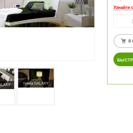
Узнайте 
БЫСТР
тумба GALAXY
GALAXY