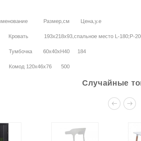
именование
Размер,см
Цена,у.е
Кровать
193х218х93,спальное место L-180;P-20
Тумбочка
60х40хH40
184
Комод
120х46х76
500
ов об этом продукте
Случайные т
ть Спальня GALAXY в
е
АТЬ ОТЗЫВ
опросы?
ете задать нам вопрос(ы) с помощью
щей формы.