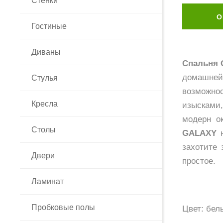
Стенки
О
Гостиные
Диваны
Спальня
домашней 
Стулья
возможно
Кресла
изысками,
модерн о
Столы
GALAXY
н
захотите 
Двери
простое.
Ламинат
Пробковые полы
Цвет: бел