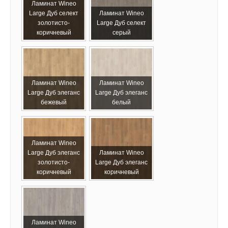
Ламинат Wineo
Large Дуб селект
Ламинат Wineo
золотисто-
Large Дуб селект
коричневый
серый
Ламинат Wineo
Ламинат Wineo
Large Дуб элеганс
Large Дуб элеганс
бежевый
белый
Ламинат Wineo
Large Дуб элеганс
Ламинат Wineo
золотисто-
Large Дуб элеганс
коричневый
коричневый
Ламинат Wineo