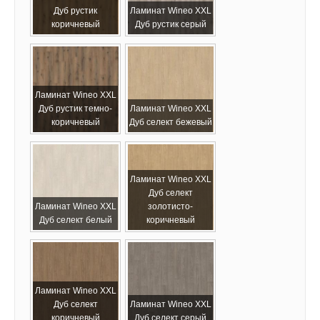
Дуб рустик
Ламинат Wineo XХL
коричневый
Дуб рустик серый
Ламинат Wineo XХL
Дуб рустик темно-
Ламинат Wineo XХL
коричневый
Дуб селект бежевый
Ламинат Wineo XХL
Дуб селект
Ламинат Wineo XХL
золотисто-
Дуб селект белый
коричневый
Ламинат Wineo XХL
Дуб селект
Ламинат Wineo XХL
коричневый
Дуб селект серый