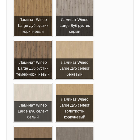
Ламинат Wineo
Ламинат Wineo
Large Дуб рустик
Large Дуб рустик
коричневый
серый
Ламинат Wineo
Ламинат Wineo
Large Дуб рустик
Large Дуб селект
темно-коричневый
бежевый
Ламинат Wineo
Ламинат Wineo
Large Дуб селект
Large Дуб селект
золотисто-
белый
коричневый