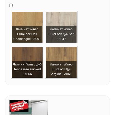
Ламинат Wineo
Ламинат Wineo
EuroLock Oak
EuroLock Дуб Salt
Champagne LA051
LA047
Ламинат Wineo Дуб
Ламинат Wineo
Tennessee smoked
EuroLock Дуб
LA066
Virginia LA061