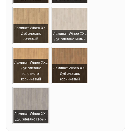
Ламинат Wineo XХL
Дуб элеганс
Ламинат Wineo XХL
бежевый
Дуб элеганс белый
Ламинат Wineo XХL
Дуб элеганс
Ламинат Wineo XХL
золотисто-
Дуб элеганс
коричневый
коричневый
Ламинат Wineo XХL
Дуб элеганс серый