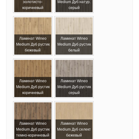
золотисто-
Medium Дуб натур.
коричневый
серый
Ламинат Wineo
Ламинат Wineo
Medium Дуб рустик
Medium Дуб рустик
бежевый
белый
Ламинат Wineo
Ламинат Wineo
Medium Дуб рустик
Medium Дуб рустик
коричневый
серый
Ламинат Wineo
Ламинат Wineo
Medium Дуб рустик
Medium Дуб селект
темно-коричневый
бежевый