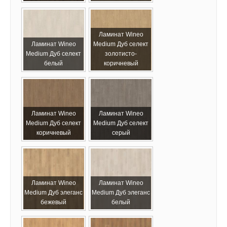
Ламинат Wineo
Ламинат Wineo
Medium Дуб селект
Medium Дуб селект
золотисто-
белый
коричневый
Ламинат Wineo
Ламинат Wineo
Medium Дуб селект
Medium Дуб селект
коричневый
серый
Ламинат Wineo
Ламинат Wineo
Medium Дуб элеганс
Medium Дуб элеганс
бежевый
белый