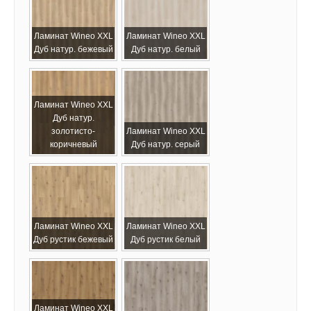
Ламинат Wineo XХL
Ламинат Wineo XХL
Дуб натур. бежевый
Дуб натур. белый
Ламинат Wineo XХL
Дуб натур.
золотисто-
Ламинат Wineo XХL
коричневый
Дуб натур. серый
Ламинат Wineo XХL
Ламинат Wineo XХL
Дуб рустик бежевый
Дуб рустик белый
Ламинат Wineo XХL