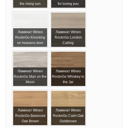
the rising sun
for loving you
Ламинат Wineo
Ламинат Wineo
RocknGo Knocking
RocknGo London
on heavens door
Calling
Ламинат Wineo
Ламинат Wineo
RocknGo Man on the
RocknGo Whiskey in
Moon
the Jar
Ламинат Wineo
Ламинат Wineo
RocknGo Balanced
RocknGo Calm Oak
Oak Brown
Goldbrown