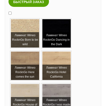
БЫСТРЫЙ ЗАКАЗ
Ламинат Wineo
Ламинат Wineo
RocknGo Born to be
RocknGo Dancing in
wild
the Dark
Ламинат Wineo
Ламинат Wineo
RocknGo Here
RocknGo Hotel
comes the sun
California
Ламинат Wineo
Ламинат Wineo
RocknGo House of
RocknGo I was made